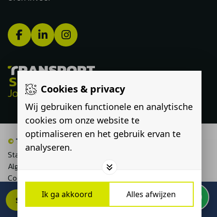
Cookies & privacy
Jouw route, onze expertise
Wij gebruiken functionele en analytische
cookies om onze website te
optimaliseren en het gebruik ervan te
©
Transport Select
analyseren.
Statement discriminatie
Algemene voorwaarden
Cookieverklaring
Privacyverklaring
Ik ga akkoord
Alles afwijzen
SOLLICITEER DIRECT
Wijzig cookies