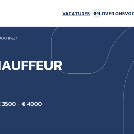
VACATURES
OVER ONS
VOO
841
900 aw27
AUFFEUR
 3500 - € 4000