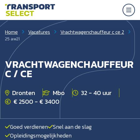
Home
Vacatures
Vrachtwagenchauffeur c ce 2
25 aw21
VRACHTWAGENCHAUFFEUR
C / CE
Dronten
Mbo
32 - 40 uur
€ 2500 - € 3400
Goed verdienen
Snel aan de slag
Opleidingsmogelijkheden