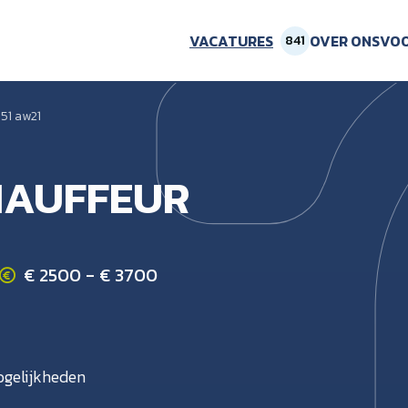
VACATURES
OVER ONS
VOO
841
151 aw21
AUFFEUR
€ 2500 - € 3700
gelijkheden