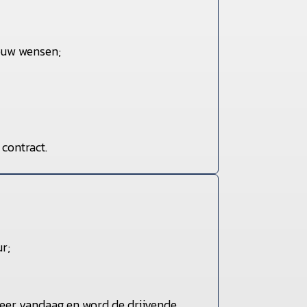
jouw wensen;
contract.
r;
iteer vandaag en word de drijvende