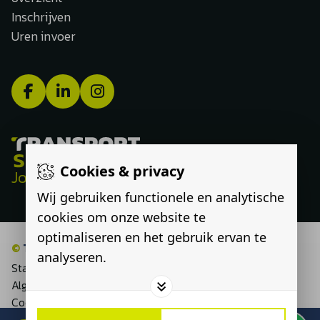
Inschrijven
Uren invoer
Cookies & privacy
Jouw route, onze expertise
Wij gebruiken functionele en analytische
cookies om onze website te
optimaliseren en het gebruik ervan te
©
Transport Select
analyseren.
Statement discriminatie
Algemene voorwaarden
Cookieverklaring
Privacyverklaring