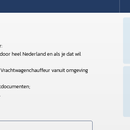
r:
oor heel Nederland en als je dat wil
ls Vrachtwagenchauffeur vanuit omgeving
rtdocumenten;
.