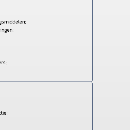
gsmiddelen;
ingen;
rs;
tie;