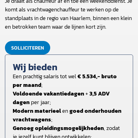
Je draait als chauffeur af en toe een weekenddienst. Je
komt als vrachtwagenchauffeur te werken op de
standplaats in de regio van Haarlem, binnen een klein
en betrokken team waar de lijnen kort zijn.
SOLLICITEREN
Wij bieden
Een prachtig salaris tot wel
€ 5.534,- bruto
per maand
;
Voldoende vakantiedagen
+
3,5 ADV
dagen
per jaar;
Modern materieel
en
goed onderhouden
vrachtwagens
;
Genoeg opleidingsmogelijkheden
, zodat
je jezelf kunt blijven ontwikkelen;