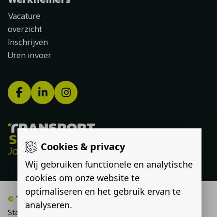
Vacature
overzicht
Inschrijven
Uren invoer
Cookies & privacy
Jouw route, onze expertise
Wij gebruiken functionele en analytische
cookies om onze website te
optimaliseren en het gebruik ervan te
©
Transport Select
analyseren.
Statement discriminatie