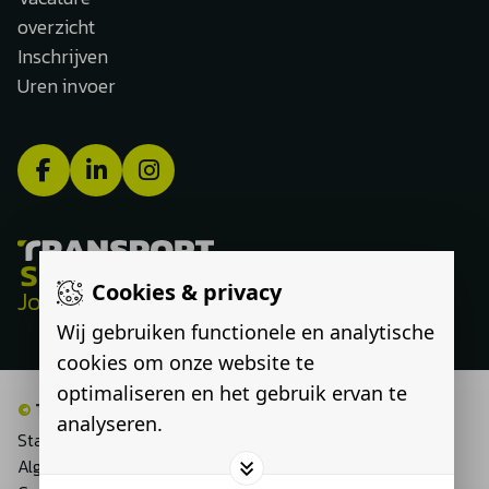
overzicht
Inschrijven
Uren invoer
Cookies & privacy
Jouw route, onze expertise
Wij gebruiken functionele en analytische
cookies om onze website te
optimaliseren en het gebruik ervan te
©
Transport Select
analyseren.
Statement discriminatie
Algemene voorwaarden