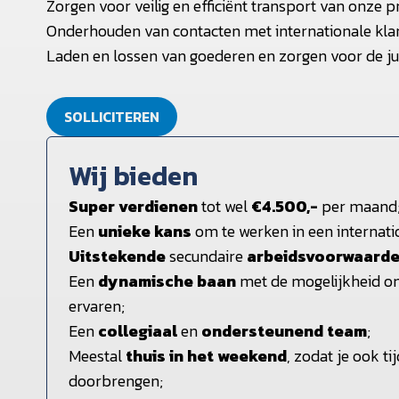
Zorgen voor veilig en efficiënt transport van onze 
Onderhouden van contacten met internationale kla
Laden en lossen van goederen en zorgen voor de ju
SOLLICITEREN
Wij bieden
Super verdienen
tot wel
€4.500,-
per maand
Een
unieke kans
om te werken in een internat
Uitstekende
secundaire
arbeidsvoorwaard
Een
dynamische baan
met de mogelijkheid om 
ervaren;
Een
collegiaal
en
ondersteunend team
;
Meestal
thuis in het weekend
, zodat je ook t
doorbrengen;