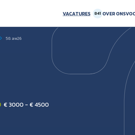
VACATURES
OVER ONS
VOO
841
58 aw26
€ 3000 - € 4500