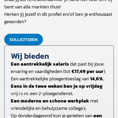
bent van alle markten thuis!
Herken jij jezelf in dit profiel en/of ben je enthousiast
geworden?
SOLLICITEREN
Wij bieden
Een aantrekkelijk salaris
dat past bij jouw
ervaring en vaardigheden (tot
€17,49 per uur
);
Een aantrekkelijke ploegentoeslag van
14,6%
;
Eens in de twee weken ben je op vrijdag
vrij i.v.m. een 2-ploegendienst;
Een moderne en schone werkplek
met
vriendelijke en behulpzame collega’s;
Op donderdagavond kun je genieten van
een