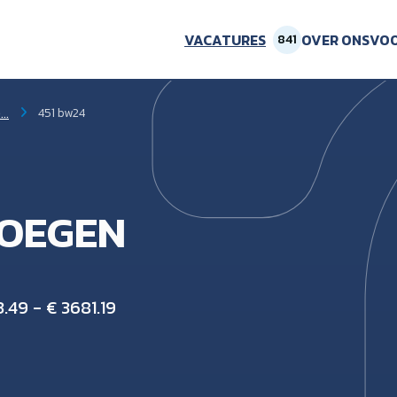
VACATURES
OVER ONS
VOO
841
..
451 bw24
LOEGEN
.49 - € 3681.19