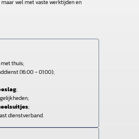
, maar wel met vaste werktijden en
 met thuis;
ddienst (16:00 - 01:00);
oeslag
;
gelijkheden;
eelsuitjes
;
vast dienstverband.