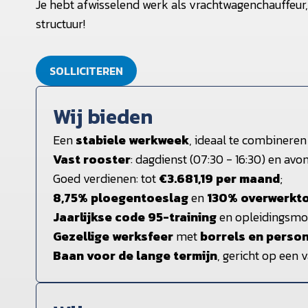
Je hebt afwisselend werk als vrachtwagenchauffeur
structuur!
SOLLICITEREN
Wij bieden
Een
stabiele werkweek
, ideaal te combineren
Vast rooster
: dagdienst (07:30 - 16:30) en avon
Goed verdienen: tot
€
3.681,19 per maand
;
8,75% ploegentoeslag
en
130% overwerkt
Jaarlijkse code 95-training
en opleidingsmo
Gezellige werksfeer
met
borrels en person
Baan voor de lange termijn
, gericht op een 