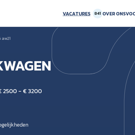
VACATURES
OVER ONS
VOO
841
6 aw21
AKWAGEN
€ 2500 - € 3200
gelijkheden