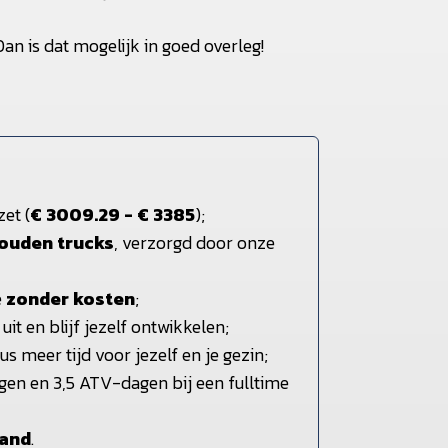
an is dat mogelijk in goed overleg!
et (
€ 3009.29 - € 3385
);
ouden trucks
, verzorgd door onze
e
zonder kosten
;
 uit en blijf jezelf ontwikkelen;
dus meer tijd voor jezelf en je gezin;
gen en 3,5 ATV-dagen bij een fulltime
band
.