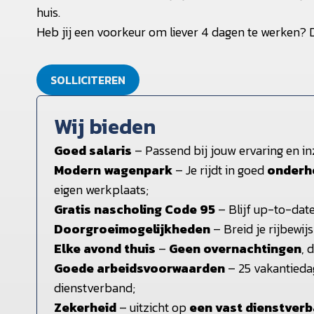
huis.
Heb jij een voorkeur om liever 4 dagen te werken? D
SOLLICITEREN
Wij bieden
Goed salaris
– Passend bij jouw ervaring en inz
Modern wagenpark
– Je rijdt in goed
onderh
eigen werkplaats;
Gratis nascholing Code 95
– Blijf up-to-dat
Doorgroeimogelijkheden
– Breid je rijbewijs
Elke avond thuis
–
Geen overnachtingen
, 
Goede arbeidsvoorwaarden
– 25 vakantieda
dienstverband;
Zekerheid
– uitzicht op
een vast dienstver