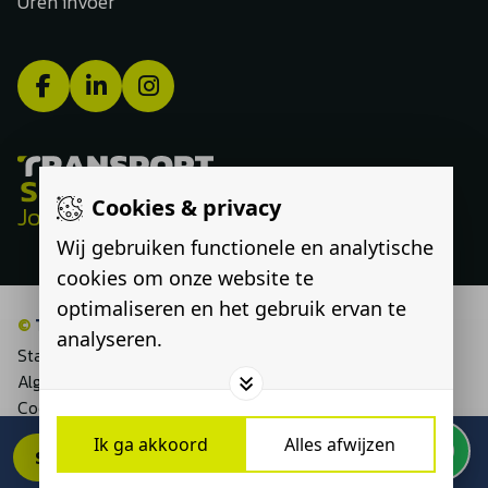
Uren invoer
Cookies & privacy
Jouw route, onze expertise
Wij gebruiken functionele en analytische
cookies om onze website te
optimaliseren en het gebruik ervan te
©
Transport Select
analyseren.
Statement discriminatie
Algemene voorwaarden
Cookieverklaring
Privacyverklaring
Ik ga akkoord
Alles afwijzen
SOLLICITEER DIRECT
Wijzig cookies