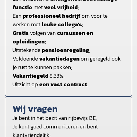
functie
met
veel vrijheid
;
Een
professioneel bedrijf
om voor te
werken met
leuke collega's
;
Gratis
volgen van
cursussen en
opleidingen
;
Uitstekende
pensioenregeling
;
Voldoende
vakantiedagen
om geregeld ook
je rust te kunnen pakken;
Vakantiegeld
8,33%;
Uitzicht op
een vast contract
.
Wij vragen
Je bent in het bezit van rijbewijs BE;
Je kunt goed communiceren en bent
klantvriendelijk;