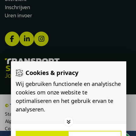
Inschrijven
Uren invoer
Cookies & privacy
Jouw route, onze expertise
Wij gebruiken functionele en analytische
cookies om onze website te
optimaliseren en het gebruik ervan te
©
Transport Select
analyseren.
Statement discriminatie
Algemene voorwaarden
Cookieverklaring
Privacyverklaring