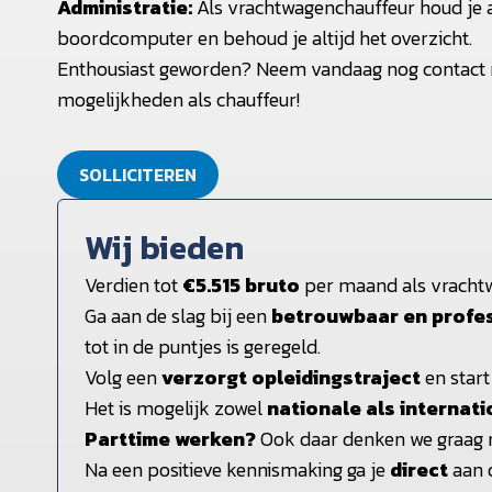
Administratie:
Als vrachtwagenchauffeur houd je al
boordcomputer en behoud je altijd het overzicht.
Enthousiast geworden? Neem vandaag nog contact 
mogelijkheden als chauffeur!
SOLLICITEREN
Wij bieden
Verdien tot
€5.515 bruto
per maand als vracht
Ga aan de slag bij een
betrouwbaar en profe
tot in de puntjes is geregeld.
Volg een
verzorgt opleidingstraject
en start
Het is mogelijk zowel
nationale als internati
Parttime werken?
Ook daar denken we graag 
Na een positieve kennismaking ga je
direct
aan 