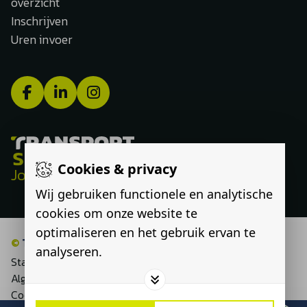
overzicht
Inschrijven
Uren invoer
Cookies & privacy
Jouw route, onze expertise
Wij gebruiken functionele en analytische
cookies om onze website te
optimaliseren en het gebruik ervan te
©
Transport Select
analyseren.
Statement discriminatie
Algemene voorwaarden
Cookieverklaring