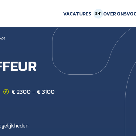
VACATURES
OVER ONS
VOO
841
w21
FEUR
€ 2300 - € 3100
gelijkheden