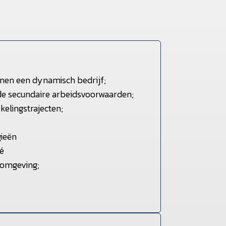
nnen een dynamisch bedrijf;
eide secundaire arbeidsvoorwaarden;
elingstrajecten;
gieën
é
rkomgeving;